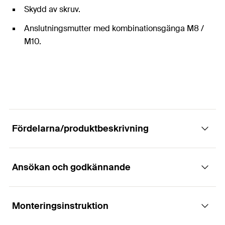
Skydd av skruv.
Anslutningsmutter med kombinationsgänga M8 /
M10.
Fördelarna/produktbeskrivning
Ansökan och godkännande
Den endelade metallrörsklammern med
gummiinlägg och pendelskruv
Monteringsinstruktion
Användningsområden
Fördelar