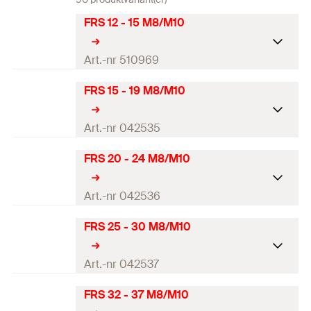
FRS 12 - 15 M8/M10
Art.-nr 510969
FRS 15 - 19 M8/M10
Anslutningsgänga
(
)
M8 / M10
A
Nominell storlek
1/4
in
Art.-nr 042535
spännområde
(
)
12 - 15
mm
D
FRS 20 - 24 M8/M10
Anslutningsgänga
(
)
M8 / M10
A
Bredd
(
)
55
mm
B
Nominell storlek
3/8
in
Art.-nr 042536
Höjd
(
)
39
mm
H
spännområde
(
)
15 - 19
mm
D
FRS 25 - 30 M8/M10
Anslutningsgänga
(
)
M8 / M10
A
Bredd x tjocklek
20 x 1,25
mm
Bredd
(
)
59
mm
B
slangklämband
(
)
b x s
Nominell storlek
1/2
in
Art.-nr 042537
Höjd
(
)
43
mm
H
Höjd
(
)
31
mm
Z
spännområde
(
)
20 - 24
mm
D
FRS 32 - 37 M8/M10
Anslutningsgänga
(
)
M8 / M10
A
Bredd x tjocklek