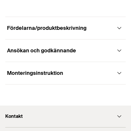
Fördelarna/produktbeskrivning
Ansökan och godkännande
Fördelar
Kopplingselementens hålmönster garanterar
Monteringsinstruktion
Användningsområden
systempassning med genomsticks-skjutmuttern
PFCN.
Montageelement för att bygga enkla skensystem
för genomstickssystemet
1
/ 5
Egenskaper
Installation Flat fitting PFFF 2L single
Kontakt
1
2
3
Material: stål DD11 (materialnr. 1.0332) enligt DIN
Kontakt