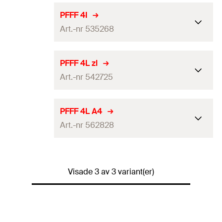
PFFF 4I
Art.-nr 535268
Förpackning
Kartong
PFFF 4L zl
Art.-nr 542725
Antal
25
Bit.
GTIN (EAN-Code)
4048962239287
Förpackning
Kartong
PFFF 4L A4
RSK
4436180
Art.-nr 562828
Antal
10
Bit.
GTIN (EAN-Code)
4048962299335
Förpackning
Kartong
Visade 3 av 3 variant(er)
Antal
25
Bit.
GTIN (EAN-Code)
4048962444360