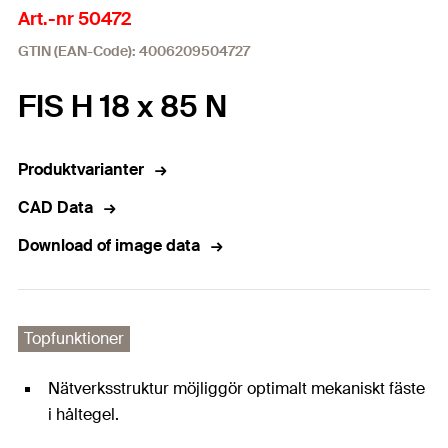
Art.-nr 50472
GTIN (EAN-Code): 4006209504727
FIS H 18 x 85 N
Produktvarianter
CAD Data
Download of image data
Topfunktioner
Nätverksstruktur möjliggör optimalt mekaniskt fäste
i håltegel.