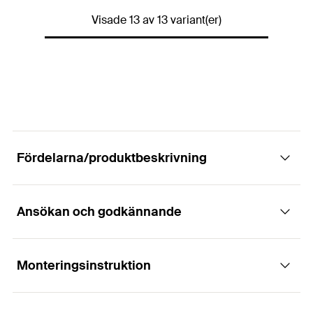
Förpackning
Kartong
Drivning
TX40
Visade 13 av 13 variant(er)
Diameter
(
)
8
mm
d
Antal
50
Bit.
Gänglängd
(
)
331
mm
L
G
Längd
(
)
400
mm
l
GTIN (EAN-Code)
4048962445428
Förpackning
Kartong
Drivning
TX40
Antal
50
Bit.
Gänglängd
(
)
381
mm
L
G
GTIN (EAN-Code)
4048962445435
Förpackning
Kartong
Fördelarna/produktbeskrivning
Antal
50
Bit.
GTIN (EAN-Code)
4048962445442
Ansökan och godkännande
Fördelar
Spetsgeometrin på PowerFull II gör att man kan
Monteringsinstruktion
Användningsområden
montera den med korta kant- och axialavstånd
samtidigt som man kan uppnå höga laster.