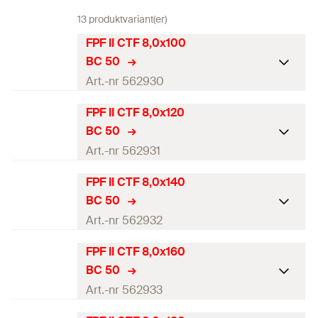
13 produktvariant(er)
FPF II CTF 8,0x100
BC 50
Art.-nr 562930
FPF II CTF 8,0x120
ETA-certifikat
BC 50
Diameter
(
)
8
mm
Art.-nr 562931
d
Längd
(
)
100
mm
l
FPF II CTF 8,0x140
ETA-certifikat
BC 50
Drivning
TX40
Diameter
(
)
8
mm
Art.-nr 562932
d
Gänglängd
(
)
81
mm
L
G
Längd
(
)
120
mm
l
FPF II CTF 8,0x160
ETA-certifikat
Förpackning
Kartong
BC 50
Drivning
TX40
Diameter
(
)
8
mm
Art.-nr 562933
d
Antal
50
Bit.
Gänglängd
(
)
101
mm
L
G
Längd
(
)
140
mm