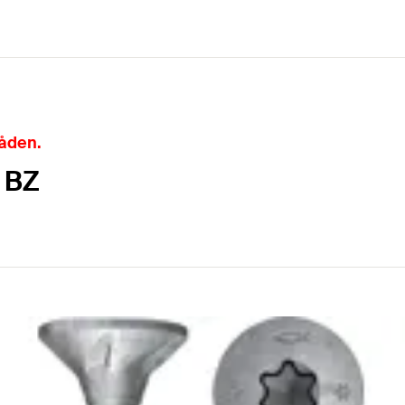
råden.
 BZ