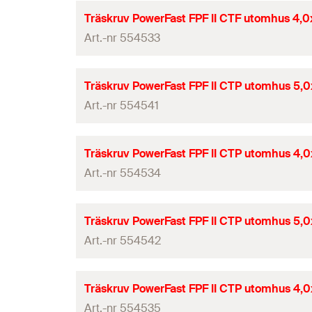
G
Längd
(
)
l
ETA-certifikat
GTIN (EAN-Code)
Träskruv PowerFast FPF II CTF utomhus 4,
Förpackning
Drivning
Art.-nr 554533
Diameter
(
)
d
Antal
Gänglängd
(
)
L
G
Längd
(
)
l
ETA-certifikat
GTIN (EAN-Code)
Träskruv PowerFast FPF II CTP utomhus 5,
Förpackning
Drivning
Art.-nr 554541
Diameter
(
)
d
Antal
Gänglängd
(
)
L
G
Längd
(
)
l
ETA-certifikat
GTIN (EAN-Code)
Träskruv PowerFast FPF II CTP utomhus 4,
Förpackning
Drivning
Art.-nr 554534
Diameter
(
)
d
Antal
Gänglängd
(
)
L
G
Längd
(
)
l
ETA-certifikat
GTIN (EAN-Code)
Träskruv PowerFast FPF II CTP utomhus 5,
Förpackning
Drivning
Art.-nr 554542
Diameter
(
)
d
Antal
Gänglängd
(
)
L
G
Längd
(
)
l
ETA-certifikat
GTIN (EAN-Code)
Träskruv PowerFast FPF II CTP utomhus 4,
Förpackning
Drivning
Art.-nr 554535