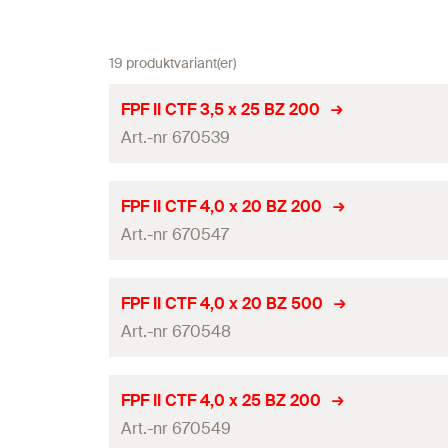
19 produktvariant(er)
FPF II CTF 3,5 x 25 BZ 200
Art.-nr 670539
ETA-certifikat
FPF II CTF 4,0 x 20 BZ 200
Art.-nr 670547
Diameter
(
)
d
Längd
(
)
l
ETA-certifikat
FPF II CTF 4,0 x 20 BZ 500
Drivning
Art.-nr 670548
Diameter
(
)
d
Gänglängd
(
)
L
G
Längd
(
)
l
ETA-certifikat
FPF II CTF 4,0 x 25 BZ 200
Förpackning
Drivning
Art.-nr 670549
Diameter
(
)
d