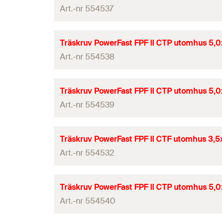
Förpackning
Drivning
Art.-nr 554537
Diameter
(
)
d
Antal
Gänglängd
(
)
L
G
Längd
(
)
l
ETA-certifikat
GTIN (EAN-Code)
Träskruv PowerFast FPF II CTP utomhus 5,
Förpackning
Drivning
Art.-nr 554538
Diameter
(
)
d
Antal
Gänglängd
(
)
L
G
Längd
(
)
l
ETA-certifikat
GTIN (EAN-Code)
Träskruv PowerFast FPF II CTP utomhus 5,
Förpackning
Drivning
Art.-nr 554539
Diameter
(
)
d
Antal
Gänglängd
(
)
L
G
Längd
(
)
l
ETA-certifikat
GTIN (EAN-Code)
Träskruv PowerFast FPF II CTF utomhus 3,
Förpackning
Drivning
Art.-nr 554532
Diameter
(
)
d
Antal
Gänglängd
(
)
L
G
Längd
(
)
l
ETA-certifikat
GTIN (EAN-Code)
Träskruv PowerFast FPF II CTP utomhus 5,
Förpackning
Drivning
Art.-nr 554540
Diameter
(
)
d
Antal
Gänglängd
(
)
L