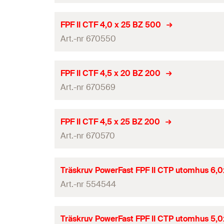
Antal
Gänglängd
(
)
L
G
Längd
(
)
l
ETA-certifikat
GTIN (EAN-Code)
FPF II CTF 4,0 x 25 BZ 500
Förpackning
Drivning
Art.-nr 670550
Diameter
(
)
d
Antal
Gänglängd
(
)
L
G
Längd
(
)
l
ETA-certifikat
GTIN (EAN-Code)
FPF II CTF 4,5 x 20 BZ 200
Förpackning
Drivning
Art.-nr 670569
Diameter
(
)
d
Antal
Gänglängd
(
)
L
G
Längd
(
)
l
ETA-certifikat
GTIN (EAN-Code)
FPF II CTF 4,5 x 25 BZ 200
Förpackning
Drivning
Art.-nr 670570
Diameter
(
)
d
Antal
Gänglängd
(
)
L
G
Längd
(
)
l
ETA-certifikat
GTIN (EAN-Code)
Träskruv PowerFast FPF II CTP utomhus 6,
Förpackning
Drivning
Art.-nr 554544
Diameter
(
)
d
Antal
Gänglängd
(
)
L
G
Längd
(
)
l
ETA-certifikat
GTIN (EAN-Code)
Träskruv PowerFast FPF II CTP utomhus 5,