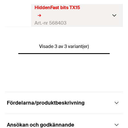
GTIN (EAN-Code)
4048962487114
HiddenFast bits TX15
Drivning
—
Antal
1
Bit.
Art.-nr 568403
GTIN (EAN-Code)
4048962507713
Drivning
TX15
Visade 3 av 3 variant(er)
Antal
1
Bit.
GTIN (EAN-Code)
4048962487107
Fördelarna/produktbeskrivning
Ansökan och godkännande