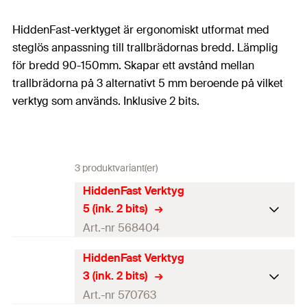
HiddenFast-verktyget är ergonomiskt utformat med
steglös anpassning till trallbrädornas bredd. Lämplig
för bredd 90-150mm. Skapar ett avstånd mellan
trallbrädorna på 3 alternativt 5 mm beroende på vilket
verktyg som används. Inklusive 2 bits.
3 produktvariant(er)
HiddenFast Verktyg
5 (ink. 2 bits)
Art.-nr 568404
HiddenFast Verktyg
Drivning
—
3 (ink. 2 bits)
Antal
1
Bit.
Art.-nr 570763