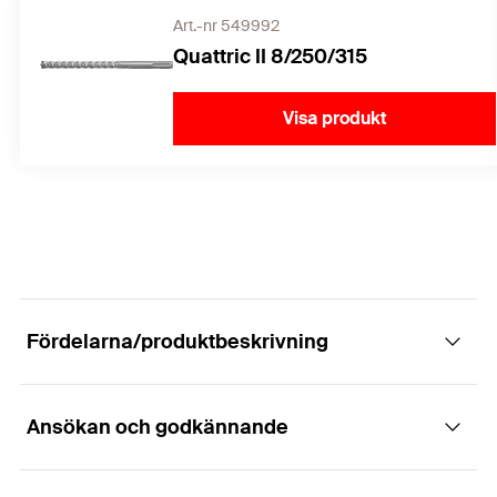
Art.-nr 549992
Quattric II 8/250/315
Visa produkt
Fördelarna/produktbeskrivning
Ansökan och godkännande
Stark expanderbult för betong