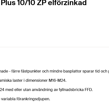
Plus 10/10 ZP elförzinkad
de - färre fästpunkter och mindre basplattor sparar tid och 
namiska laster i dimensioner M16-M24.
4 med eller utan användning av fyllnadsbricka FFD.
de variabla förankringsdjupen.