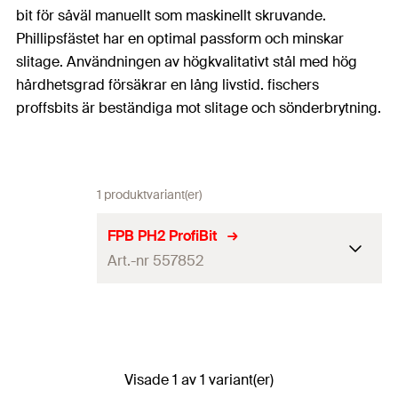
bit för såväl manuellt som maskinellt skruvande.
Phillipsfästet har en optimal passform och minskar
slitage. Användningen av högkvalitativt stål med hög
hårdhetsgrad försäkrar en lång livstid. fischers
proffsbits är beständiga mot slitage och sönderbrytning.
1 produktvariant(er)
FPB PH2 ProfiBit
Art.-nr 557852
Drivning
PH2
Längd
(
)
25
mm
l
Visade 1 av 1 variant(er)
Antal
10
Bit.