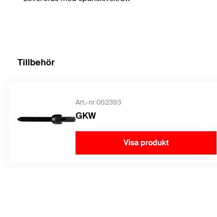
Tillbehör
Art.-nr 052393
GKW
Visa produkt