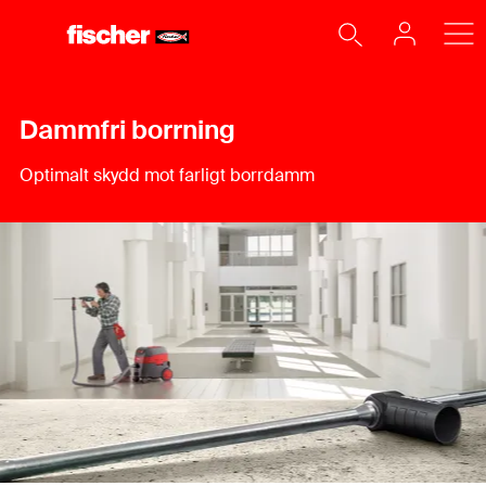
Dammfri borrning
Optimalt skydd mot farligt borrdamm