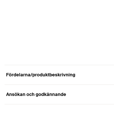
för gängor
max. rek. statisk belastning (centr. drag)
(
)
N
empf.
Antal
GTIN (EAN-Code)
RSK
Fördelarna/produktbeskrivning
Ansökan och godkännande
Fördelar
Hängbygelns hållare möjliggör närsomhelst en höjdjus