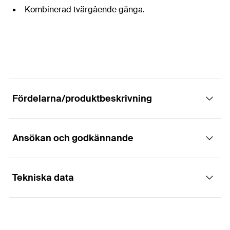
Kombinerad tvärgående gänga.
Fördelarna/produktbeskrivning
Ansökan och godkännande
Slangklämman för stora spännvidder
Fördelar
Tekniska data
Användningsområden
Kragade bandkanter skyddar slangen pålitligt mot
Slangtätning
skador.
spännområde
(
)
10 - 16
mm