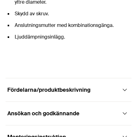
yttre diameter.
Skydd av skruv.
Anslutningsmutter med kombinationsgänga.
Ljuddämpningsinlägg.
Fördelarna/produktbeskrivning
Ansökan och godkännande
Den kraftiga rörklammern med
ljuddämpningsinlägg för medelstora till stora
belastningar