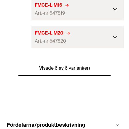
B
Avlångt hål
(
)
100 x 13,5
mm
L x s
FMCE-L M16
GTIN (EAN-Code)
4048962391855
Höjd
(
)
84
mm
Art.-nr 547819
H
Längd
130
mm
Antal
20
Bit.
Bredd
(
)
71
mm
B
Avlångt hål
(
)
100 x 17,5
mm
L x s
FMCE-L M20
GTIN (EAN-Code)
4048962391831
Höjd
(
)
84
mm
Art.-nr 547820
H
Längd
130
mm
Antal
10
Bit.
Bredd
(
)
71
mm
B
Avlångt hål
(
)
100 x 22
mm
L x s
GTIN (EAN-Code)
4048962338836
Höjd
(
)
84
mm
Visade 6 av 6 variant(er)
H
Längd
130
mm
Antal
10
Bit.
Bredd
(
)
71
mm
B
GTIN (EAN-Code)
4048962338843
Höjd
(
)
84
mm
H
Antal
10
Bit.
GTIN (EAN-Code)
4048962338850
Fördelarna/produktbeskrivning