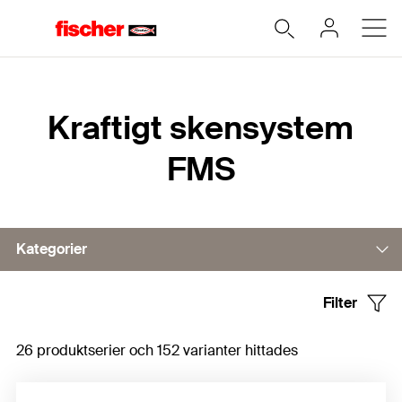
Hem
Kraftigt skensystem
FMS
Kategorier
Filter
Skenor
26 produktserier och 152 varianter hittades
Konsol
Anslutningselement