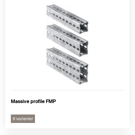
Konstuktionslement
Fästpunkt och glidelement
Rörskor och rörklämmor FMS
Massive profile FMP
8 varianter