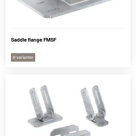
Saddle flange FMSF
8 varianter