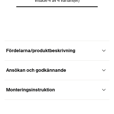
Gänga
(
)
M12
Visade 4 av 4 variant(er)
M
Längd
220
mm
GTIN (EAN-Code)
4048962391817
Tjocklek
(
)
8
mm
S
Bredd
(
)
72
mm
B
Antal
2
Bit.
Gänga
(
)
M12
M
GTIN (EAN-Code)
4048962391824
Tjocklek
(
)
8
mm
S
Antal
2
Bit.
Fördelarna/produktbeskrivning
GTIN (EAN-Code)
4048962338669
Ansökan och godkännande
Monteringsinstruktion
Användningsområden
Connecting and aligning massive profiles