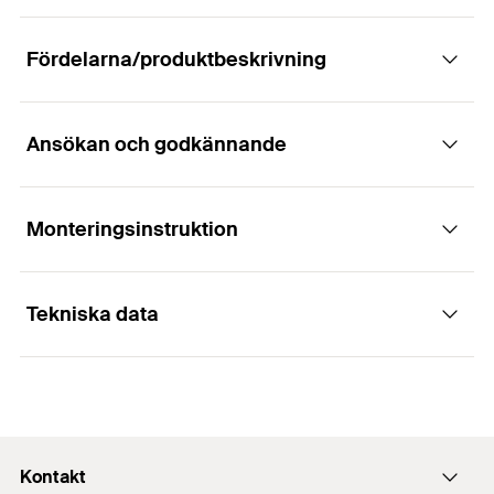
Fördelarna/produktbeskrivning
Ansökan och godkännande
Monteringsinstruktion
Användningsområden
Tekniska data
Fixing of heavy duty pipelines up to DN600
Can be used as sliding point
1
/ 5
Installation FMPS
Can be used as fix point
1
2
3
Nominell storlek
3
in
spännområde
(
)
89
mm
D
Kontakt