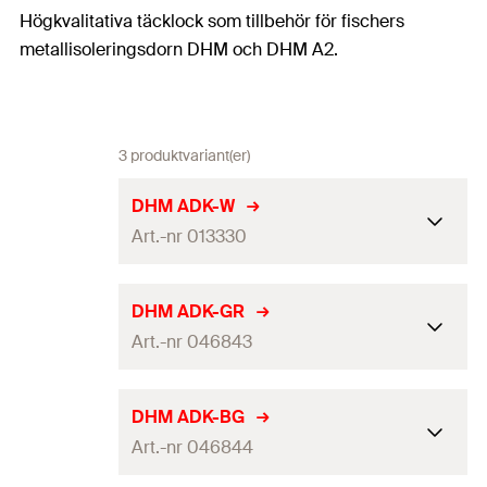
Högkvalitativa täcklock som tillbehör för fischers
metallisoleringsdorn DHM och DHM A2.
3 produktvariant(er)
DHM ADK-W
Art.-nr 013330
Färg
vit
DHM ADK-GR
Art.-nr 046843
Förpackning
Kartong
Antal
250
Bit.
Färg
grå
DHM ADK-BG
GTIN (EAN-Code)
4006209133309
Art.-nr 046844
Förpackning
Kartong