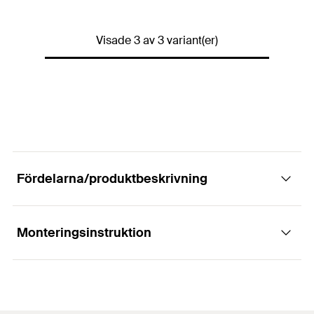
Antal
250
Bit.
Färg
beige
GTIN (EAN-Code)
4006209468432
Visade 3 av 3 variant(er)
Förpackning
Kartong
Antal
250
Bit.
GTIN (EAN-Code)
4006209468449
Fördelarna/produktbeskrivning
Monteringsinstruktion
Fördelar
fischer ADK är ett täcklock som används där det
Funktion
ställs högre designmässiga krav.