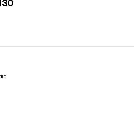
 130
 mm.