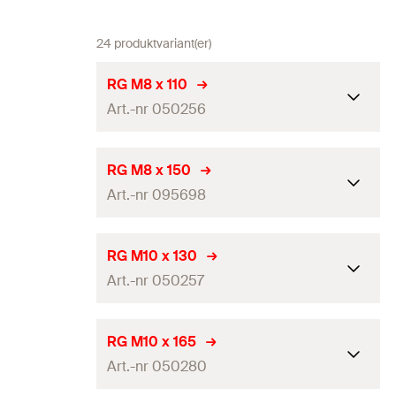
24 produktvariant(er)
RG M8 x 110
Art.-nr 050256
ETA-certifikat
RG M8 x 150
Art.-nr 095698
ETA dyn
—
Nominell borrdiameter
10
mm
ETA-certifikat
RG M10 x 130
ankarmassa
Art.-nr 050257
ETA dyn
—
Nominell borrdiameter
10
mm
reaktionspatron
Nominell borrdiameter
10
mm
ETA-certifikat
RG M10 x 165
ankarmassa
Förankringsdjup
(
)
80
mm
h
ef
Art.-nr 050280
ETA dyn
—
Nominell borrdiameter
max. tjocklek för
10
mm