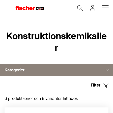
Hem
Konstruktionskemikalie
r
Kategorier
Filter
Byggskum
6 produktserier och 8 varianter hittades
Fogtätningar
Tillbehör