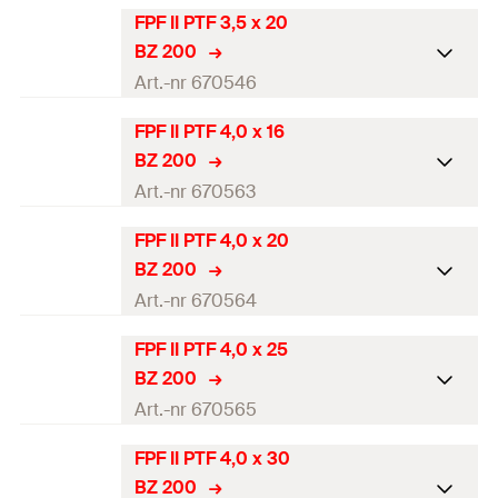
FPF II PTF 3,5 x 20
ETA-certifikat
—
BZ 200
Diameter
(
)
3,5
mm
Art.-nr 670546
d
Längd
(
)
16
mm
l
FPF II PTF 4,0 x 16
ETA-certifikat
BZ 200
Drivning
TX20
Diameter
(
)
3,5
mm
Art.-nr 670563
d
Gänglängd
(
)
12
mm
L
G
Längd
(
)
20
mm
l
FPF II PTF 4,0 x 20
ETA-certifikat
—
Förpackning
Kartong
BZ 200
Drivning
TX20
Diameter
(
)
4
mm
Art.-nr 670564
d
Antal
200
Bit.
Gänglängd
(
)
16
mm
L
G
Längd
(
)
16
mm
l
FPF II PTF 4,0 x 25
GTIN (EAN-Code)
ETA-certifikat
4048962374032
—
Förpackning
Kartong
BZ 200
Drivning
TX20
Diameter
(
)
4
mm
Art.-nr 670565
d
Antal
200
Bit.
Gänglängd
(
)
11
mm
L
G
Längd
(
)
20
mm
l
FPF II PTF 4,0 x 30
GTIN (EAN-Code)
ETA-certifikat
4048962374049
Förpackning
Kartong
BZ 200