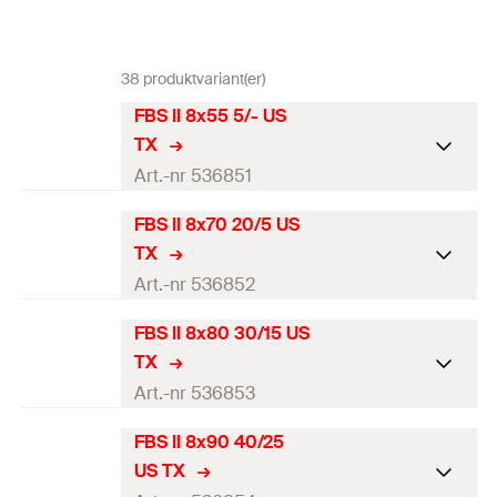
38 produktvariant(er)
FBS II 8x55 5/- US
TX
Art.-nr 536851
FBS II 8x70 20/5 US
ETA-certifikat
TX
DIBt-certifikat
Art.-nr 536852
Nominell borrdiameter
(
)
8
mm
d
FBS II 8x80 30/15 US
0
ETA-certifikat
TX
min. borrhålsdjup vid
65
mm
DIBt-certifikat
Art.-nr 536853
genomsticks-montage
(
)
h
2
Nominell borrdiameter
(
)
8
mm
d
FBS II 8x90 40/25
Nominellt förankringsdjup /
0
ETA-certifikat
50 / 5
mm
fixturtjocklek
(
)
US TX
h
/ t
nom1
fix
min. borrhålsdjup vid
80
mm