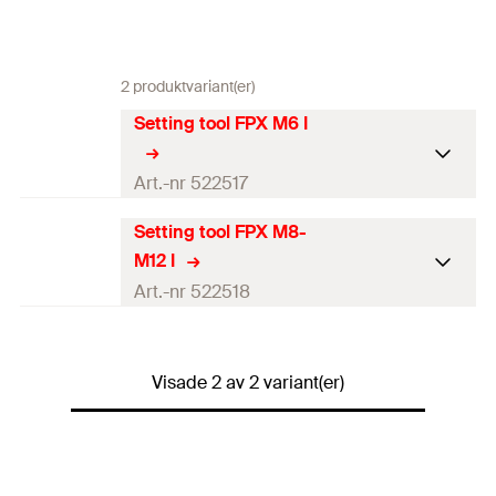
2 produktvariant(er)
Setting tool FPX M6 I
Art.-nr 522517
Setting tool FPX M8-
Antal
10
Bit.
M12 I
GTIN (EAN-Code)
4048962180251
Art.-nr 522518
Antal
10
Bit.
Visade 2 av 2 variant(er)
GTIN (EAN-Code)
4048962180268
RSK
3829978