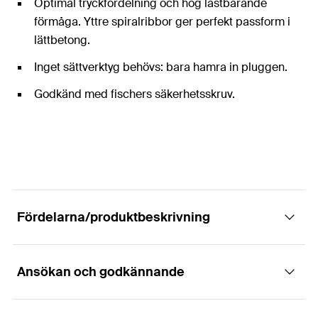
Optimal tryckfördelning och hög lastbärande
förmåga. Yttre spiralribbor ger perfekt passform i
lättbetong.
Inget sättverktyg behövs: bara hamra in pluggen.
Godkänd med fischers säkerhetsskruv.
Fördelarna/produktbeskrivning
Ansökan och godkännande
Specialpluggen för olika infästning i
lättbetong