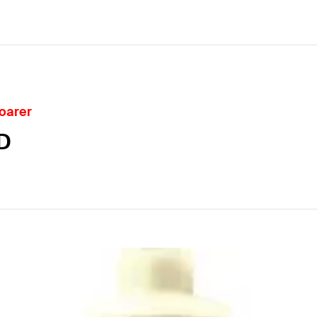
noarer
WD