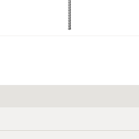
l.
4
5