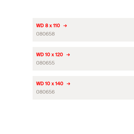
WD 8 x 110
080658
Förpackning
WD 10 x 120
080655
Antal
GTIN (EAN-Code)
Förpackning
WD 10 x 140
RSK
080656
Antal
GTIN (EAN-Code)
Förpackning
RSK
Antal