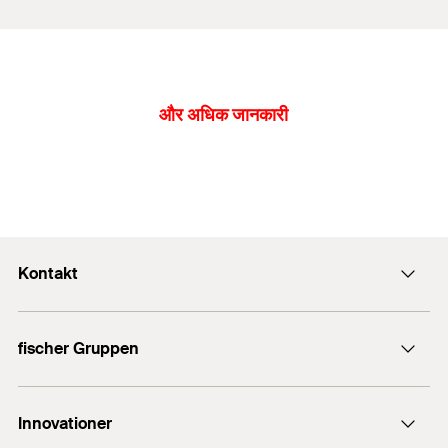
और अधिक जानकारी
Kontakt
Kontakt
fischer Gruppen
info@fischersverige.se
fischer Consulting
011 31 44 50
Innovationer
fischer infästning