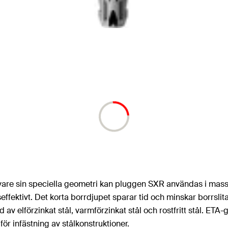
 vare sin speciella geometri kan pluggen SXR användas i massi
fektivt. Det korta borrdjupet sparar tid och minskar borrsl
v elförzinkat stål, varmförzinkat stål och rostfritt stål. E
r infästning av stålkonstruktioner.