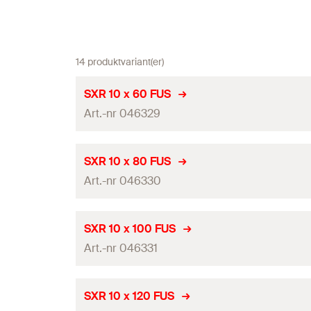
14 produktvariant(er)
SXR 10 x 60 FUS
Art.-nr 046329
ETA-certifikat
SXR 10 x 80 FUS
Art.-nr 046330
Nominell borrdiameter
(
)
d
0
min. borrhålsdjup vid genomsticks-montage
(
)
h
2
ETA-certifikat
SXR 10 x 100 FUS
Nyttolängd vid förankringsdjup 50 mm
(
)
Art.-nr 046331
t
fix
Nominell borrdiameter
(
)
d
0
Plugglängd
(
)
l
min. borrhålsdjup vid genomsticks-montage
(
)
h
2
ETA-certifikat
SXR 10 x 120 FUS
Förpackning