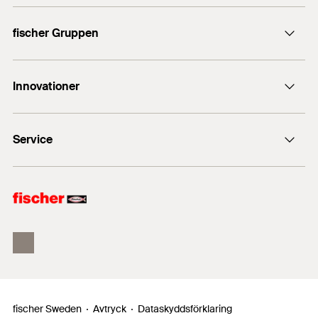
Kontakt
fischer Gruppen
info@fischersverige.se
fischer Consulting
011 31 44 50
Innovationer
fischer infästning
fischertechnik
DuoLine
Service
PowerFast II
FIS V Zero
Försäljningsdokument
Produktsökaren
fischer Sweden
Avtryck
Dataskyddsförklaring