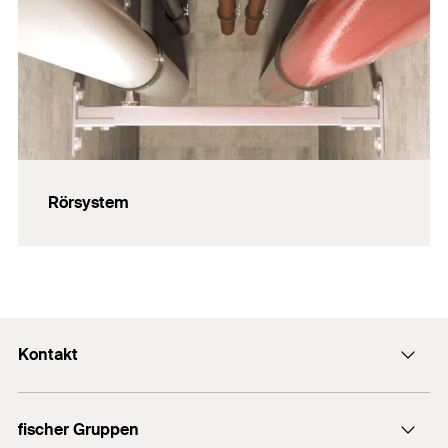
Rörsystem
Kontakt
Kontakt
fischer Gruppen
info@fischersverige.se