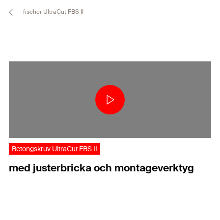
fischer UltraCut FBS II
Betongskruv UltraCut FBS II
med justerbricka och montageverktyg