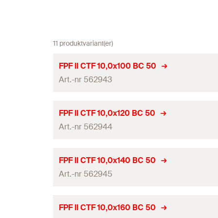
11 produktvariant(er)
FPF II CTF 10,0x100 BC 50
Art.-nr 562943
ETA-certifikat
FPF II CTF 10,0x120 BC 50
Art.-nr 562944
Diameter
(
)
d
Längd
(
)
l
ETA-certifikat
FPF II CTF 10,0x140 BC 50
Drivning
Art.-nr 562945
Diameter
(
)
d
Gänglängd
(
)
L
G
Längd
(
)
l
ETA-certifikat
FPF II CTF 10,0x160 BC 50
Förpackning