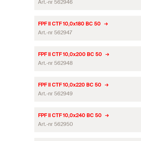
Drivning
Art.-nr 562946
Diameter
(
)
d
Antal
Gänglängd
(
)
L
G
Längd
(
)
l
ETA-certifikat
GTIN (EAN-Code)
FPF II CTF 10,0x180 BC 50
Förpackning
Drivning
Art.-nr 562947
Diameter
(
)
d
Antal
Gänglängd
(
)
L
G
Längd
(
)
l
ETA-certifikat
GTIN (EAN-Code)
FPF II CTF 10,0x200 BC 50
Förpackning
Drivning
Art.-nr 562948
Diameter
(
)
d
Antal
Gänglängd
(
)
L
G
Längd
(
)
l
ETA-certifikat
GTIN (EAN-Code)
FPF II CTF 10,0x220 BC 50
Förpackning
Drivning
Art.-nr 562949
Diameter
(
)
d
Antal
Gänglängd
(
)
L
G
Längd
(
)
l
ETA-certifikat
GTIN (EAN-Code)
FPF II CTF 10,0x240 BC 50
Förpackning
Drivning
Art.-nr 562950
Diameter
(
)
d
Antal
Gänglängd
(
)
L
G
Längd
(
)
l